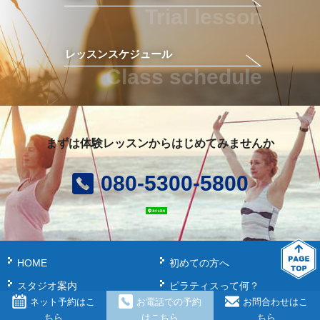
Trial lesson
レッスンスケジュール
Class schedule
まずは体験レッスンからはじめてみませんか
080-5300-5800
HOME
初めての方へ
スタジオ案内
ピラティスって何？
ネット予約はこ
お電話での予約
お問合わせはこ
インストラクター
お客様の声
ちら
はこちら
ちら