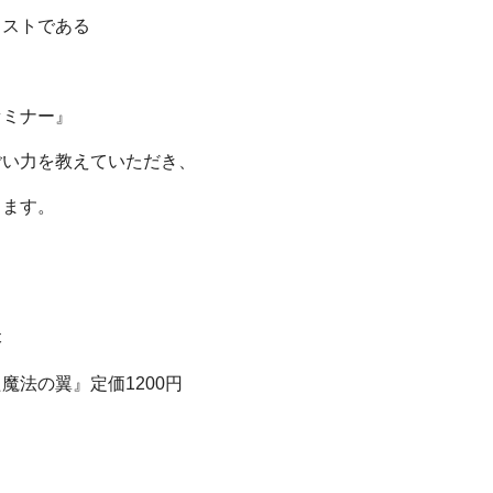
リストである
セミナー』
ごい力を教えていただき、
きます。
本
魔法の翼』定価1200円
！