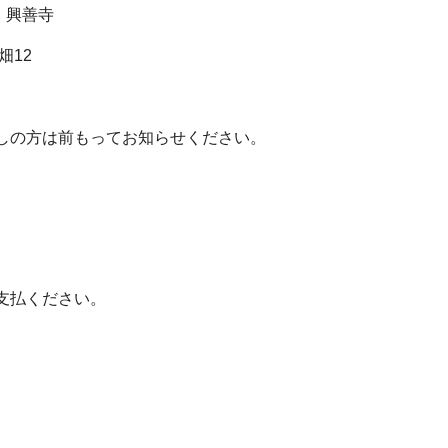
 興善寺
12
しの方は
前もってお知らせください。
払ください。