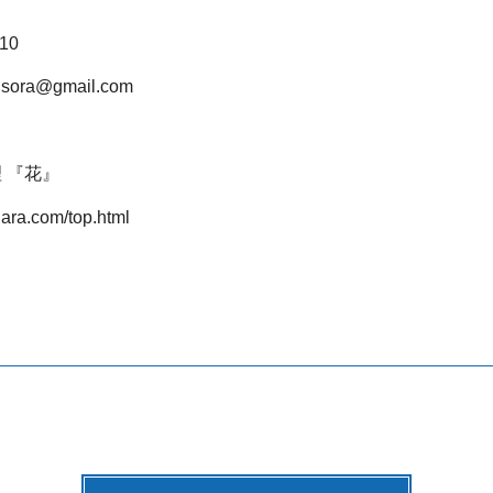
10
ora@gmail.com
 『花』
ara.com/top.html