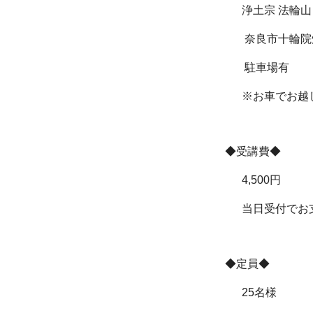
浄土宗 法輪山
奈良市十輪院畑
駐車場有
※お車でお越
◆受講費◆
4,500円
当日受付でお支
◆定員◆
25名様