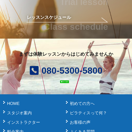
Trial lesson
レッスンスケジュール
Class schedule
まずは体験レッスンからはじめてみませんか
080-5300-5800
HOME
初めての方へ
スタジオ案内
ピラティスって何？
インストラクター
お客様の声
料金案内
よくある質問